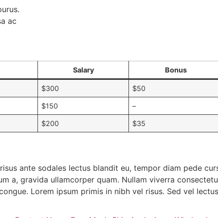
purus.
sa ac
Salary
Bonus
$300
$50
$150
–
$200
$35
 risus ante sodales lectus blandit eu, tempor diam pede cursu
um a, gravida ullamcorper quam. Nullam viverra consectetuer
ongue. Lorem ipsum primis in nibh vel risus. Sed vel lectus