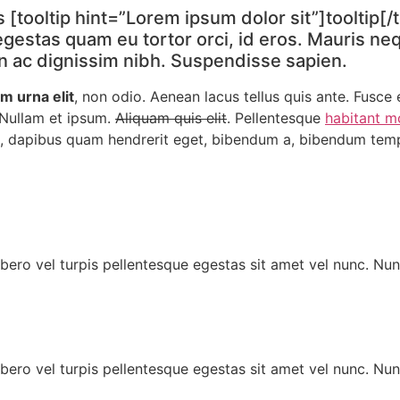
tooltip hint=”Lorem ipsum dolor sit”]tooltip[/t
, egestas quam eu tortor orci, id eros. Mauris n
n ac dignissim nibh. Suspendisse sapien.
m urna elit
, non odio. Aenean lacus tellus quis ante. Fusce
 Nullam et ipsum.
Aliquam quis elit
. Pellentesque
habitant m
 in, dapibus quam hendrerit eget, bibendum a, bibendum te
bero vel turpis pellentesque egestas sit amet vel nunc. Nu
bero vel turpis pellentesque egestas sit amet vel nunc. Nu