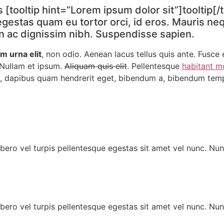
tooltip hint=”Lorem ipsum dolor sit”]tooltip[/t
, egestas quam eu tortor orci, id eros. Mauris n
n ac dignissim nibh. Suspendisse sapien.
m urna elit
, non odio. Aenean lacus tellus quis ante. Fusce
 Nullam et ipsum.
Aliquam quis elit
. Pellentesque
habitant m
 in, dapibus quam hendrerit eget, bibendum a, bibendum te
bero vel turpis pellentesque egestas sit amet vel nunc. Nu
bero vel turpis pellentesque egestas sit amet vel nunc. Nu