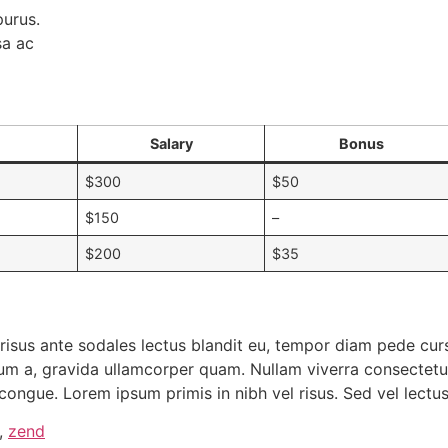
purus.
sa ac
Salary
Bonus
$300
$50
$150
–
$200
$35
 risus ante sodales lectus blandit eu, tempor diam pede cursu
um a, gravida ullamcorper quam. Nullam viverra consectetuer
ongue. Lorem ipsum primis in nibh vel risus. Sed vel lectus
,
zend