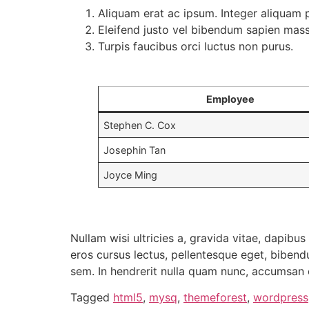
Aliquam erat ac ipsum. Integer aliquam 
Eleifend justo vel bibendum sapien mas
Turpis faucibus orci luctus non purus.
Employee
Stephen C. Cox
Josephin Tan
Joyce Ming
Nullam wisi ultricies a, gravida vitae, dapibus
eros cursus lectus, pellentesque eget, bibend
sem. In hendrerit nulla quam nunc, accumsan c
Tagged
html5
,
mysq
,
themeforest
,
wordpress