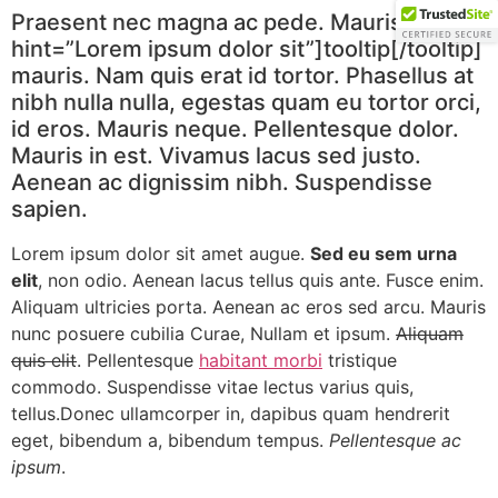
Skip
Praesent nec magna ac pede. Mauris [tooltip
to
hint=”Lorem ipsum dolor sit”]tooltip[/tooltip]
content
mauris. Nam quis erat id tortor. Phasellus at
nibh nulla nulla, egestas quam eu tortor orci,
id eros. Mauris neque. Pellentesque dolor.
Mauris in est. Vivamus lacus sed justo.
Aenean ac dignissim nibh. Suspendisse
sapien.
Lorem ipsum dolor sit amet augue.
Sed eu sem urna
elit
, non odio. Aenean lacus tellus quis ante. Fusce enim.
Aliquam ultricies porta. Aenean ac eros sed arcu. Mauris
nunc posuere cubilia Curae, Nullam et ipsum.
Aliquam
quis elit
. Pellentesque
habitant morbi
tristique
commodo. Suspendisse vitae lectus varius quis,
tellus.Donec ullamcorper in, dapibus quam hendrerit
eget, bibendum a, bibendum tempus.
Pellentesque ac
ipsum
.